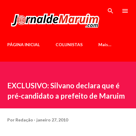
Pular para o conteúdo principal
PÁGINA INICIAL
COLUNISTAS
Mais…
EXCLUSIVO: Silvano declara que é
pré-candidato a prefeito de Maruim
Por
Redação
janeiro 27, 2010