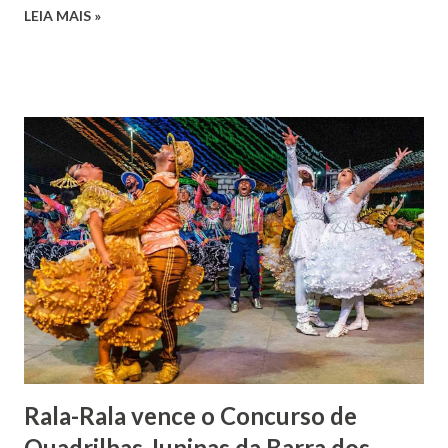
José de Faro Leitão, porém o casamento acabou com o
LEIA MAIS »
falecimento de sua esposa em 14 de dezembro de 1859. O
Barão foi acusado e condenado pela morte de uma enteada
por envenenamento. Mas, conseguiu provar sua inocência.
Relatos apontam que alguns parentes queriam o seu
indiciamento para apropriar-se da volumosa herança. Em
1862, transferiu-se para o Rio de Janeiro e casou-se com
uma irmã do Visconde de Uruguai. O Barão de Maruim
apresentou uma grande dedicação à atividade agrícola, que
lhe proporcionou uma grande reserva financeira. João
Gomes de Melo mandou construir a Igreja Matriz de Nosso
Senhor Bom Jesus dos Passos, que foi inaugurada em 1862 e
doada ao vigário Pe. José Joaquim de Vasconcelos. A Igreja
Matriz...
Rala-Rala vence o Concurso de
Quadrilhas Juninas da Barra dos