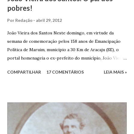
pobres!
Por
Redação
abril 29, 2012
João Vieira dos Santos Neste domingo, em virtude da
semana de comemoração pelos 158 anos de Emancipação
Política de Maruim, município a 30 Km de Aracaju (SE), o
portal homenageia o ex-prefeito do município, João Vieira
dos Santos. João Vieira dos Santos, filho de Domingos
COMPARTILHAR
17 COMENTÁRIOS
LEIA MAIS »
Vieira dos Santos e Arlinda Barroso dos Santos, nasceu em
Maruim, em 18 de setembro de 1935. De origem humilde,
João Vieira, trilhou por árduos caminhos até chegar, por
duas vezes, ao posto de Prefeito de Maruim. Devido a sua
infância pobre, João Vieira não pôde se dedicar aos
estudos, e então passou a colocar o trabalho em primeiro
plano para auxiliar na renda familiar. No comércio foi
garçon, dono de bar, de armarinho e depois de uma