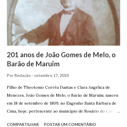
panificação. “Ao contrário de muitos, que renegam suas
raízes e procuram obscurecer seu passado, orgulhava-se
em defender o pão como garçon, tendo incontáveis vezes
que trabalhar copiosamente fora de seu horário normal em
trocas de gorjetas que c...
201 anos de João Gomes de Melo, o
Barão de Maruim
Por
Redação
setembro 17, 2010
Filho de Theotonio Corrêa Dantas e Clara Angélica de
Menezes, João Gomes de Melo, o Barão de Maruim, nasceu
em 18 de setembro de 1809, no Engenho Santa Bárbara de
Cima, hoje, pertencente ao município de Rosário do Catete.
João Gomes de Melo casou-se pela primeira vez com Maria
COMPARTILHAR
POSTAR UM COMENTÁRIO