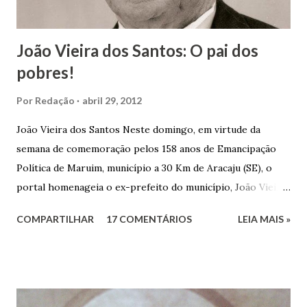
João Vieira dos Santos: O pai dos
pobres!
Por
Redação
abril 29, 2012
João Vieira dos Santos Neste domingo, em virtude da
semana de comemoração pelos 158 anos de Emancipação
Política de Maruim, município a 30 Km de Aracaju (SE), o
portal homenageia o ex-prefeito do município, João Vieira
dos Santos. João Vieira dos Santos, filho de Domingos
COMPARTILHAR
17 COMENTÁRIOS
LEIA MAIS »
Vieira dos Santos e Arlinda Barroso dos Santos, nasceu em
Maruim, em 18 de setembro de 1935. De origem humilde,
João Vieira, trilhou por árduos caminhos até chegar, por
duas vezes, ao posto de Prefeito de Maruim. Devido a sua
infância pobre, João Vieira não pôde se dedicar aos