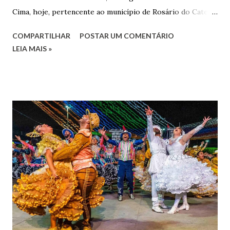
Cima, hoje, pertencente ao município de Rosário do Catete.
João Gomes de Melo casou-se pela primeira vez com Maria
COMPARTILHAR
POSTAR UM COMENTÁRIO
José de Faro Leitão, porém o casamento acabou com o
LEIA MAIS »
falecimento de sua esposa em 14 de dezembro de 1859. O
Barão foi acusado e condenado pela morte de uma enteada
por envenenamento. Mas, conseguiu provar sua inocência.
Relatos apontam que alguns parentes queriam o seu
indiciamento para apropriar-se da volumosa herança. Em
1862, transferiu-se para o Rio de Janeiro e casou-se com
uma irmã do Visconde de Uruguai. O Barão de Maruim
apresentou uma grande dedicação à atividade agrícola, que
lhe proporcionou uma grande reserva financeira. João
Gomes de Melo mandou construir a Igreja Matriz de Nosso
Senhor Bom Jesus dos Passos, que foi inaugurada em 1862 e
doada ao vigário Pe. José Joaquim de Vasconcelos. A Igreja
Matriz...