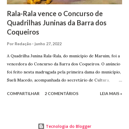
Rala-Rala vence o Concurso de
Quadrilhas Juninas da Barra dos
Coqueiros
Por
Redação
junho 27, 2022
A Quadrilha Junina Rala-Rala, do município de Maruim, foi a
vencedora do Concurso da Barra dos Coqueiros. O anúncio
foi feito nesta madrugada pela primeira dama do município,
Sueli Macedo, acompanhada do secretário de Cultura,
Diego Araújo, do presidente da Comissão julgadora,
COMPARTILHAR
2 COMENTÁRIOS
LEIA MAIS »
Roberto Fernandes dos Santos Júnior, e na presença dos
demais jurados do concurso. E as premiações para a
campeã, vice-campeã e terceira colocada será
respectivamente nos valores de: R$ 3 mil; R$ 1,5 mil e R$ 1
Tecnologia do Blogger
mil. A ordem e pontuações do Concurso de Quadrilhas