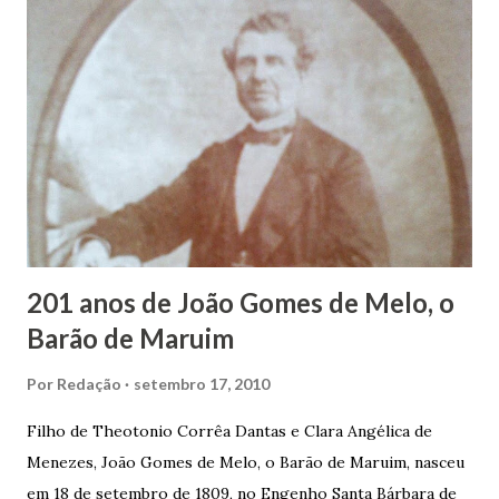
estudos, e então passou a colocar o trabalho em primeiro
plano para auxiliar na renda familiar. No comércio foi
garçon, dono de bar, de armarinho e depois de uma
panificação. “Ao contrário de muitos, que renegam suas
raízes e procuram obscurecer seu passado, orgulhava-se
em defender o pão como garçon, tendo incontáveis vezes
que trabalhar copiosamente fora de seu horário normal em
trocas de gorjetas que c...
201 anos de João Gomes de Melo, o
Barão de Maruim
Por
Redação
setembro 17, 2010
Filho de Theotonio Corrêa Dantas e Clara Angélica de
Menezes, João Gomes de Melo, o Barão de Maruim, nasceu
em 18 de setembro de 1809, no Engenho Santa Bárbara de