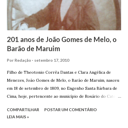
em defender o pão como garçon, tendo incontáveis vezes
que trabalhar copiosamente fora de seu horário normal em
trocas de gorjetas que c...
201 anos de João Gomes de Melo, o
Barão de Maruim
Por
Redação
setembro 17, 2010
Filho de Theotonio Corrêa Dantas e Clara Angélica de
Menezes, João Gomes de Melo, o Barão de Maruim, nasceu
em 18 de setembro de 1809, no Engenho Santa Bárbara de
Cima, hoje, pertencente ao município de Rosário do Catete.
João Gomes de Melo casou-se pela primeira vez com Maria
COMPARTILHAR
POSTAR UM COMENTÁRIO
José de Faro Leitão, porém o casamento acabou com o
LEIA MAIS »
falecimento de sua esposa em 14 de dezembro de 1859. O