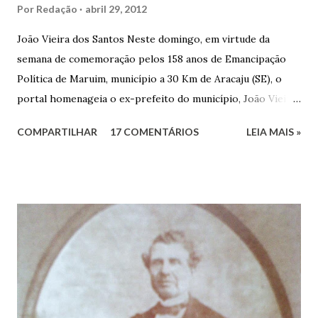
Por
Redação
abril 29, 2012
João Vieira dos Santos Neste domingo, em virtude da
semana de comemoração pelos 158 anos de Emancipação
Política de Maruim, município a 30 Km de Aracaju (SE), o
portal homenageia o ex-prefeito do município, João Vieira
dos Santos. João Vieira dos Santos, filho de Domingos
COMPARTILHAR
17 COMENTÁRIOS
LEIA MAIS »
Vieira dos Santos e Arlinda Barroso dos Santos, nasceu em
Maruim, em 18 de setembro de 1935. De origem humilde,
João Vieira, trilhou por árduos caminhos até chegar, por
duas vezes, ao posto de Prefeito de Maruim. Devido a sua
infância pobre, João Vieira não pôde se dedicar aos
estudos, e então passou a colocar o trabalho em primeiro
plano para auxiliar na renda familiar. No comércio foi
garçon, dono de bar, de armarinho e depois de uma
panificação. “Ao contrário de muitos, que renegam suas
raízes e procuram obscurecer seu passado, orgulhava-se