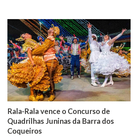
Barão foi acusado e condenado pela morte de uma enteada
por envenenamento. Mas, conseguiu provar sua inocência.
Relatos apontam que alguns parentes queriam o seu
indiciamento para apropriar-se da volumosa herança. Em
1862, transferiu-se para o Rio de Janeiro e casou-se com
uma irmã do Visconde de Uruguai. O Barão de Maruim
apresentou uma grande dedicação à atividade agrícola, que
lhe proporcionou uma grande reserva financeira. João
Gomes de Melo mandou construir a Igreja Matriz de Nosso
Senhor Bom Jesus dos Passos, que foi inaugurada em 1862 e
doada ao vigário Pe. José Joaquim de Vasconcelos. A Igreja
Matriz...
Rala-Rala vence o Concurso de
Quadrilhas Juninas da Barra dos
Coqueiros