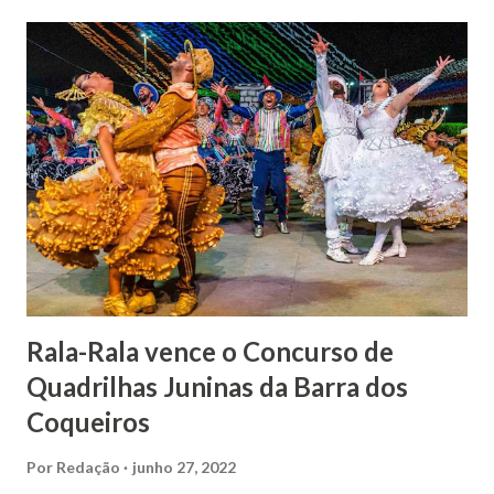
Relatos apontam que alguns parentes queriam o seu
indiciamento para apropriar-se da volumosa herança. Em
1862, transferiu-se para o Rio de Janeiro e casou-se com
uma irmã do Visconde de Uruguai. O Barão de Maruim
apresentou uma grande dedicação à atividade agrícola, que
lhe proporcionou uma grande reserva financeira. João
Gomes de Melo mandou construir a Igreja Matriz de Nosso
Senhor Bom Jesus dos Passos, que foi inaugurada em 1862 e
doada ao vigário Pe. José Joaquim de Vasconcelos. A Igreja
Matriz...
Rala-Rala vence o Concurso de
Quadrilhas Juninas da Barra dos
Coqueiros
Por
Redação
junho 27, 2022