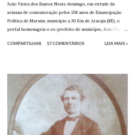
João Vieira dos Santos Neste domingo, em virtude da
semana de comemoração pelos 158 anos de Emancipação
Política de Maruim, município a 30 Km de Aracaju (SE), o
portal homenageia o ex-prefeito do município, João Vieira
dos Santos. João Vieira dos Santos, filho de Domingos
COMPARTILHAR
17 COMENTÁRIOS
LEIA MAIS »
Vieira dos Santos e Arlinda Barroso dos Santos, nasceu em
Maruim, em 18 de setembro de 1935. De origem humilde,
João Vieira, trilhou por árduos caminhos até chegar, por
duas vezes, ao posto de Prefeito de Maruim. Devido a sua
infância pobre, João Vieira não pôde se dedicar aos
estudos, e então passou a colocar o trabalho em primeiro
plano para auxiliar na renda familiar. No comércio foi
garçon, dono de bar, de armarinho e depois de uma
panificação. “Ao contrário de muitos, que renegam suas
raízes e procuram obscurecer seu passado, orgulhava-se
em defender o pão como garçon, tendo incontáveis vezes