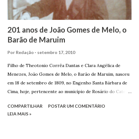
que trabalhar copiosamente fora de seu horário normal em
trocas de gorjetas que c...
201 anos de João Gomes de Melo, o
Barão de Maruim
Por
Redação
setembro 17, 2010
Filho de Theotonio Corrêa Dantas e Clara Angélica de
Menezes, João Gomes de Melo, o Barão de Maruim, nasceu
em 18 de setembro de 1809, no Engenho Santa Bárbara de
Cima, hoje, pertencente ao município de Rosário do Catete.
João Gomes de Melo casou-se pela primeira vez com Maria
COMPARTILHAR
POSTAR UM COMENTÁRIO
José de Faro Leitão, porém o casamento acabou com o
LEIA MAIS »
falecimento de sua esposa em 14 de dezembro de 1859. O
Barão foi acusado e condenado pela morte de uma enteada
por envenenamento. Mas, conseguiu provar sua inocência.