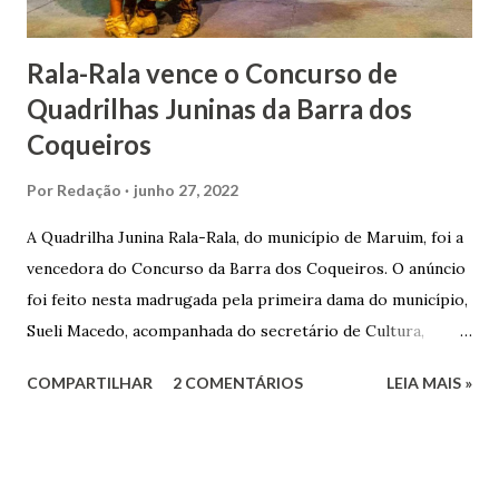
Matriz...
Rala-Rala vence o Concurso de
Quadrilhas Juninas da Barra dos
Coqueiros
Por
Redação
junho 27, 2022
A Quadrilha Junina Rala-Rala, do município de Maruim, foi a
vencedora do Concurso da Barra dos Coqueiros. O anúncio
foi feito nesta madrugada pela primeira dama do município,
Sueli Macedo, acompanhada do secretário de Cultura,
Diego Araújo, do presidente da Comissão julgadora,
COMPARTILHAR
2 COMENTÁRIOS
LEIA MAIS »
Roberto Fernandes dos Santos Júnior, e na presença dos
demais jurados do concurso. E as premiações para a
campeã, vice-campeã e terceira colocada será
respectivamente nos valores de: R$ 3 mil; R$ 1,5 mil e R$ 1