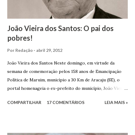
João Vieira dos Santos: O pai dos
pobres!
Por
Redação
abril 29, 2012
João Vieira dos Santos Neste domingo, em virtude da
semana de comemoração pelos 158 anos de Emancipação
Política de Maruim, município a 30 Km de Aracaju (SE), o
portal homenageia o ex-prefeito do município, João Vieira
dos Santos. João Vieira dos Santos, filho de Domingos
COMPARTILHAR
17 COMENTÁRIOS
LEIA MAIS »
Vieira dos Santos e Arlinda Barroso dos Santos, nasceu em
Maruim, em 18 de setembro de 1935. De origem humilde,
João Vieira, trilhou por árduos caminhos até chegar, por
duas vezes, ao posto de Prefeito de Maruim. Devido a sua