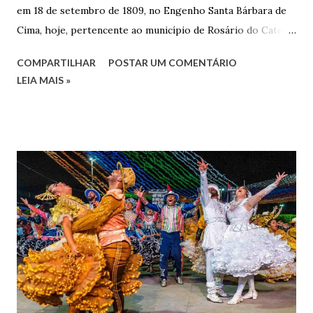
em 18 de setembro de 1809, no Engenho Santa Bárbara de
Cima, hoje, pertencente ao município de Rosário do Catete.
João Gomes de Melo casou-se pela primeira vez com Maria
COMPARTILHAR
POSTAR UM COMENTÁRIO
José de Faro Leitão, porém o casamento acabou com o
LEIA MAIS »
falecimento de sua esposa em 14 de dezembro de 1859. O
Barão foi acusado e condenado pela morte de uma enteada
por envenenamento. Mas, conseguiu provar sua inocência.
Relatos apontam que alguns parentes queriam o seu
indiciamento para apropriar-se da volumosa herança. Em
1862, transferiu-se para o Rio de Janeiro e casou-se com
uma irmã do Visconde de Uruguai. O Barão de Maruim
apresentou uma grande dedicação à atividade agrícola, que
lhe proporcionou uma grande reserva financeira. João
Gomes de Melo mandou construir a Igreja Matriz de Nosso
Senhor Bom Jesus dos Passos, que foi inaugurada em 1862 e
doada ao vigário Pe. José Joaquim de Vasconcelos. A Igreja