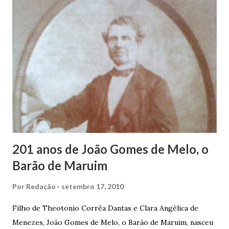
infância pobre, João Vieira não pôde se dedicar aos
estudos, e então passou a colocar o trabalho em primeiro
plano para auxiliar na renda familiar. No comércio foi
garçon, dono de bar, de armarinho e depois de uma
panificação. “Ao contrário de muitos, que renegam suas
raízes e procuram obscurecer seu passado, orgulhava-se
em defender o pão como garçon, tendo incontáveis vezes
que trabalhar copiosamente fora de seu horário normal em
trocas de gorjetas que c...
201 anos de João Gomes de Melo, o
Barão de Maruim
Por
Redação
setembro 17, 2010
Filho de Theotonio Corrêa Dantas e Clara Angélica de
Menezes, João Gomes de Melo, o Barão de Maruim, nasceu