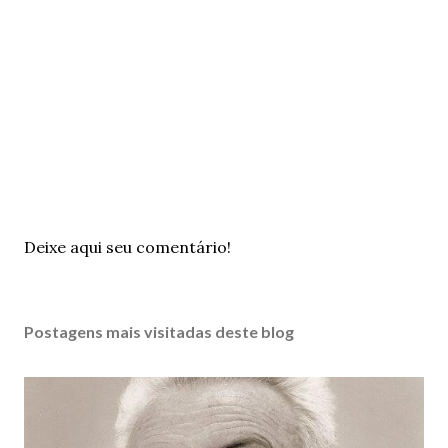
P
Deixe aqui seu comentário!
o
s
t
Postagens mais visitadas deste blog
a
r
u
m
c
o