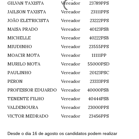
GILVAN TAXISTA
Vereador
23789
PPS
JAILSON TAXISTA
Vereador
23111
PPS
JOÃO ELETRICISTA
Vereador
23222
PPS
MAISA PRADO
Vereador
40123
PSB
MICHELLE
Vereador
40222
PSB
MIUDINHO
Vereador
23555
PPS
MOACIR MOTA
Vereador
11111
PP
MURILO MOTA
Vereador
55000
PSD
PAULINHO
Vereador
20123
PSC
PERON
Vereador
23333
PPS
PROFESSOR EDUARDO
Vereador
40000
PSB
TENENTE FILHO
Vereador
40444
PSB
VALDENOURA
Vereador
23000
PPS
VICTOR MEDRADO
Vereador
23456
PPS
Desde o dia 16 de agosto os candidatos podem realizar