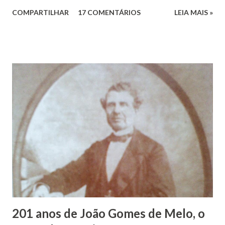
dos Santos. João Vieira dos Santos, filho de Domingos
COMPARTILHAR
17 COMENTÁRIOS
LEIA MAIS »
Vieira dos Santos e Arlinda Barroso dos Santos, nasceu em
Maruim, em 18 de setembro de 1935. De origem humilde,
João Vieira, trilhou por árduos caminhos até chegar, por
duas vezes, ao posto de Prefeito de Maruim. Devido a sua
infância pobre, João Vieira não pôde se dedicar aos
estudos, e então passou a colocar o trabalho em primeiro
plano para auxiliar na renda familiar. No comércio foi
garçon, dono de bar, de armarinho e depois de uma
panificação. “Ao contrário de muitos, que renegam suas
raízes e procuram obscurecer seu passado, orgulhava-se
em defender o pão como garçon, tendo incontáveis vezes
que trabalhar copiosamente fora de seu horário normal em
trocas de gorjetas que c...
201 anos de João Gomes de Melo, o