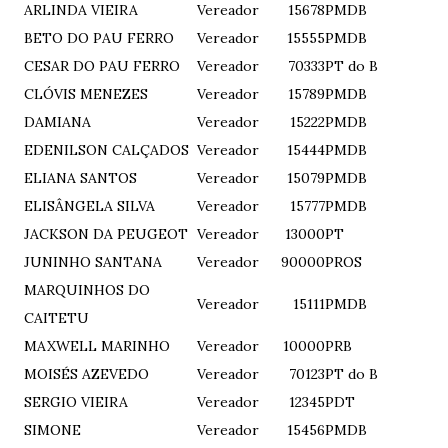
ARLINDA VIEIRA
Vereador
15678
PMDB
BETO DO PAU FERRO
Vereador
15555
PMDB
CESAR DO PAU FERRO
Vereador
70333
PT do B
CLÓVIS MENEZES
Vereador
15789
PMDB
DAMIANA
Vereador
15222
PMDB
EDENILSON CALÇADOS
Vereador
15444
PMDB
ELIANA SANTOS
Vereador
15079
PMDB
ELISÂNGELA SILVA
Vereador
15777
PMDB
JACKSON DA PEUGEOT
Vereador
13000
PT
JUNINHO SANTANA
Vereador
90000
PROS
MARQUINHOS DO
Vereador
15111
PMDB
CAITETU
MAXWELL MARINHO
Vereador
10000
PRB
MOISÉS AZEVEDO
Vereador
70123
PT do B
SERGIO VIEIRA
Vereador
12345
PDT
SIMONE
Vereador
15456
PMDB