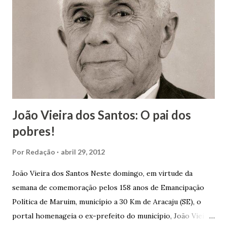
m
e
n
t
á
r
i
o
João Vieira dos Santos: O pai dos
pobres!
Por
Redação
abril 29, 2012
João Vieira dos Santos Neste domingo, em virtude da
semana de comemoração pelos 158 anos de Emancipação
Política de Maruim, município a 30 Km de Aracaju (SE), o
portal homenageia o ex-prefeito do município, João Vieira