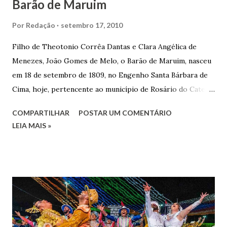
Barão de Maruim
Por
Redação
setembro 17, 2010
Filho de Theotonio Corrêa Dantas e Clara Angélica de
Menezes, João Gomes de Melo, o Barão de Maruim, nasceu
em 18 de setembro de 1809, no Engenho Santa Bárbara de
Cima, hoje, pertencente ao município de Rosário do Catete.
João Gomes de Melo casou-se pela primeira vez com Maria
COMPARTILHAR
POSTAR UM COMENTÁRIO
José de Faro Leitão, porém o casamento acabou com o
LEIA MAIS »
falecimento de sua esposa em 14 de dezembro de 1859. O
Barão foi acusado e condenado pela morte de uma enteada
por envenenamento. Mas, conseguiu provar sua inocência.
Relatos apontam que alguns parentes queriam o seu
indiciamento para apropriar-se da volumosa herança. Em
1862, transferiu-se para o Rio de Janeiro e casou-se com
uma irmã do Visconde de Uruguai. O Barão de Maruim