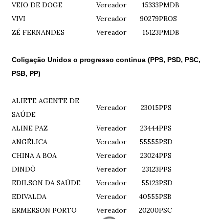
VEIO DE DOGE
Vereador
15333
PMDB
VIVI
Vereador
90279
PROS
ZÉ FERNANDES
Vereador
15123
PMDB
Coligação Unidos o progresso continua (PPS, PSD, PSC,
PSB, PP)
ALIETE AGENTE DE
Vereador
23015
PPS
SAÚDE
ALINE PAZ
Vereador
23444
PPS
ANGÉLICA
Vereador
55555
PSD
CHINA A BOA
Vereador
23024
PPS
DINDÔ
Vereador
23123
PPS
EDILSON DA SAÚDE
Vereador
55123
PSD
EDIVALDA
Vereador
40555
PSB
ERMERSON PORTO
Vereador
20200
PSC