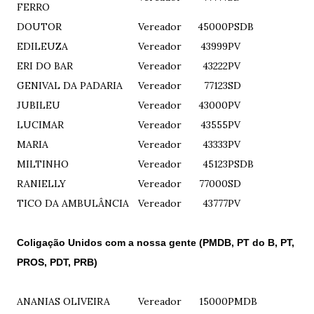
FERRO
DOUTOR
Vereador
45000
PSDB
EDILEUZA
Vereador
43999
PV
ERI DO BAR
Vereador
43222
PV
GENIVAL DA PADARIA
Vereador
77123
SD
JUBILEU
Vereador
43000
PV
LUCIMAR
Vereador
43555
PV
MARIA
Vereador
43333
PV
MILTINHO
Vereador
45123
PSDB
RANIELLY
Vereador
77000
SD
TICO DA AMBULÂNCIA
Vereador
43777
PV
Coligação Unidos com a nossa gente (PMDB, PT do B, PT,
PROS, PDT, PRB)
ANANIAS OLIVEIRA
Vereador
15000
PMDB