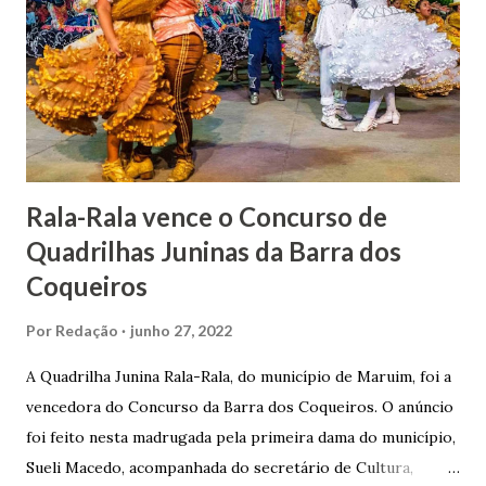
apresentou uma grande dedicação à atividade agrícola, que
lhe proporcionou uma grande reserva financeira. João
Gomes de Melo mandou construir a Igreja Matriz de Nosso
Senhor Bom Jesus dos Passos, que foi inaugurada em 1862 e
doada ao vigário Pe. José Joaquim de Vasconcelos. A Igreja
Matriz...
Rala-Rala vence o Concurso de
Quadrilhas Juninas da Barra dos
Coqueiros
Por
Redação
junho 27, 2022
A Quadrilha Junina Rala-Rala, do município de Maruim, foi a
vencedora do Concurso da Barra dos Coqueiros. O anúncio
foi feito nesta madrugada pela primeira dama do município,
Sueli Macedo, acompanhada do secretário de Cultura,