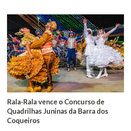
por envenenamento. Mas, conseguiu provar sua inocência.
Relatos apontam que alguns parentes queriam o seu
indiciamento para apropriar-se da volumosa herança. Em
1862, transferiu-se para o Rio de Janeiro e casou-se com
uma irmã do Visconde de Uruguai. O Barão de Maruim
apresentou uma grande dedicação à atividade agrícola, que
lhe proporcionou uma grande reserva financeira. João
Gomes de Melo mandou construir a Igreja Matriz de Nosso
Senhor Bom Jesus dos Passos, que foi inaugurada em 1862 e
doada ao vigário Pe. José Joaquim de Vasconcelos. A Igreja
Matriz...
Rala-Rala vence o Concurso de
Quadrilhas Juninas da Barra dos
Coqueiros