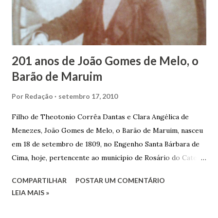
em defender o pão como garçon, tendo incontáveis vezes
que trabalhar copiosamente fora de seu horário normal em
trocas de gorjetas que c...
201 anos de João Gomes de Melo, o
Barão de Maruim
Por
Redação
setembro 17, 2010
Filho de Theotonio Corrêa Dantas e Clara Angélica de
Menezes, João Gomes de Melo, o Barão de Maruim, nasceu
em 18 de setembro de 1809, no Engenho Santa Bárbara de
Cima, hoje, pertencente ao município de Rosário do Catete.
João Gomes de Melo casou-se pela primeira vez com Maria
COMPARTILHAR
POSTAR UM COMENTÁRIO
José de Faro Leitão, porém o casamento acabou com o
LEIA MAIS »
falecimento de sua esposa em 14 de dezembro de 1859. O
Barão foi acusado e condenado pela morte de uma enteada