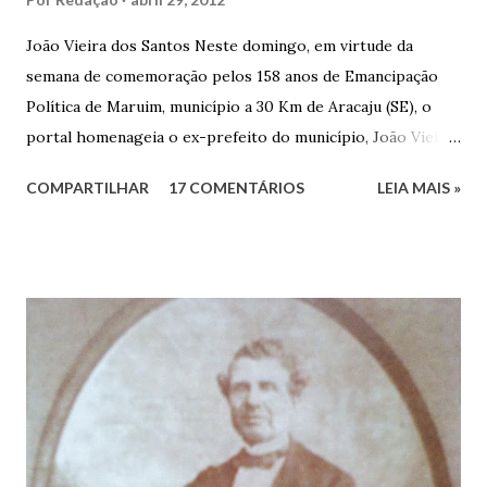
João Vieira dos Santos Neste domingo, em virtude da
semana de comemoração pelos 158 anos de Emancipação
Política de Maruim, município a 30 Km de Aracaju (SE), o
portal homenageia o ex-prefeito do município, João Vieira
dos Santos. João Vieira dos Santos, filho de Domingos
COMPARTILHAR
17 COMENTÁRIOS
LEIA MAIS »
Vieira dos Santos e Arlinda Barroso dos Santos, nasceu em
Maruim, em 18 de setembro de 1935. De origem humilde,
João Vieira, trilhou por árduos caminhos até chegar, por
duas vezes, ao posto de Prefeito de Maruim. Devido a sua
infância pobre, João Vieira não pôde se dedicar aos
estudos, e então passou a colocar o trabalho em primeiro
plano para auxiliar na renda familiar. No comércio foi
garçon, dono de bar, de armarinho e depois de uma
panificação. “Ao contrário de muitos, que renegam suas
raízes e procuram obscurecer seu passado, orgulhava-se