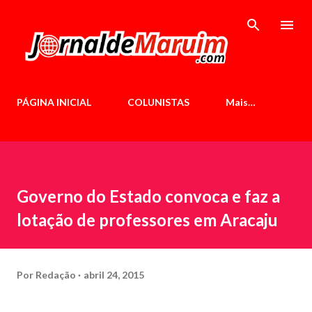
Pular para o conteúdo principal
PÁGINA INICIAL
COLUNISTAS
Mais…
Governo do Estado convoca e faz a
lotação de professores em Aracaju
Por
Redação
abril 24, 2015