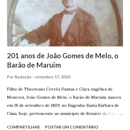
panificação. “Ao contrário de muitos, que renegam suas
raízes e procuram obscurecer seu passado, orgulhava-se
em defender o pão como garçon, tendo incontáveis vezes
que trabalhar copiosamente fora de seu horário normal em
trocas de gorjetas que c...
201 anos de João Gomes de Melo, o
Barão de Maruim
Por
Redação
setembro 17, 2010
Filho de Theotonio Corrêa Dantas e Clara Angélica de
Menezes, João Gomes de Melo, o Barão de Maruim, nasceu
em 18 de setembro de 1809, no Engenho Santa Bárbara de
Cima, hoje, pertencente ao município de Rosário do Catete.
João Gomes de Melo casou-se pela primeira vez com Maria
COMPARTILHAR
POSTAR UM COMENTÁRIO
José de Faro Leitão, porém o casamento acabou com o