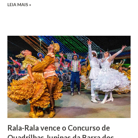
LEIA MAIS »
falecimento de sua esposa em 14 de dezembro de 1859. O
Barão foi acusado e condenado pela morte de uma enteada
por envenenamento. Mas, conseguiu provar sua inocência.
Relatos apontam que alguns parentes queriam o seu
indiciamento para apropriar-se da volumosa herança. Em
1862, transferiu-se para o Rio de Janeiro e casou-se com
uma irmã do Visconde de Uruguai. O Barão de Maruim
apresentou uma grande dedicação à atividade agrícola, que
lhe proporcionou uma grande reserva financeira. João
Gomes de Melo mandou construir a Igreja Matriz de Nosso
Senhor Bom Jesus dos Passos, que foi inaugurada em 1862 e
doada ao vigário Pe. José Joaquim de Vasconcelos. A Igreja
Matriz...
Rala-Rala vence o Concurso de
Quadrilhas Juninas da Barra dos