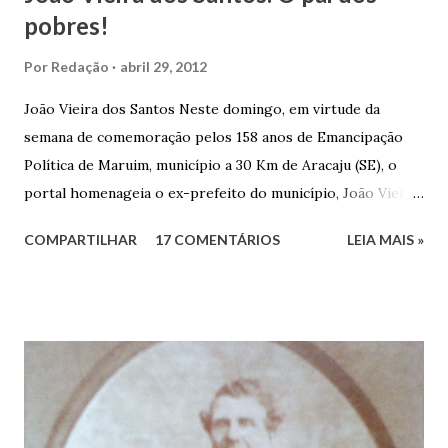
pobres!
Por
Redação
abril 29, 2012
João Vieira dos Santos Neste domingo, em virtude da
semana de comemoração pelos 158 anos de Emancipação
Política de Maruim, município a 30 Km de Aracaju (SE), o
portal homenageia o ex-prefeito do município, João Vieira
dos Santos. João Vieira dos Santos, filho de Domingos
COMPARTILHAR
17 COMENTÁRIOS
LEIA MAIS »
Vieira dos Santos e Arlinda Barroso dos Santos, nasceu em
Maruim, em 18 de setembro de 1935. De origem humilde,
João Vieira, trilhou por árduos caminhos até chegar, por
duas vezes, ao posto de Prefeito de Maruim. Devido a sua
infância pobre, João Vieira não pôde se dedicar aos
estudos, e então passou a colocar o trabalho em primeiro
plano para auxiliar na renda familiar. No comércio foi
garçon, dono de bar, de armarinho e depois de uma