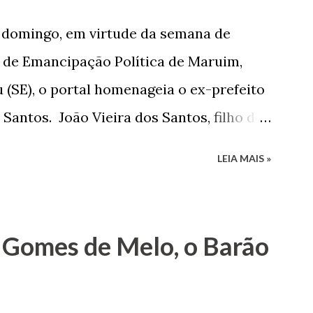
e domingo, em virtude da semana de
de Emancipação Política de Maruim,
 (SE), o portal homenageia o ex-prefeito
 Santos. João Vieira dos Santos, filho de
e Arlinda Barroso dos Santos, nasceu em
LEIA MAIS »
 1935. De origem humilde, João Vieira,
até chegar, por duas vezes, ao posto de
 sua infância pobre, João Vieira não pôde
 Gomes de Melo, o Barão
tão passou a colocar o trabalho em
na renda familiar. No comércio foi
rinho e depois de uma panificação. “Ao