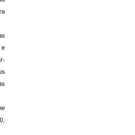
ra
as
 e
r-
is
às
ne
0,