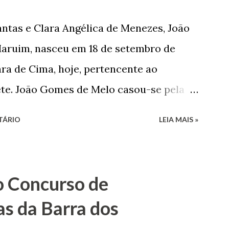
negam suas raízes e procuram obscurecer
ntas e Clara Angélica de Menezes, João
m defender o pão como garçon, tendo
aruim, nasceu em 18 de setembro de
har copiosamente fora de seu horário
ra de Cima, hoje, pertencente ao
que c...
ete. João Gomes de Melo casou-se pela
 de Faro Leitão, porém o casamento
TÁRIO
LEIA MAIS »
 sua esposa em 14 de dezembro de 1859.
nado pela morte de uma enteada por
iu provar sua inocência. Relatos
o Concurso de
 queriam o seu indiciamento para
as da Barra dos
ança. Em 1862, transferiu-se para o Rio