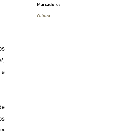
Marcadores
Cultura
os
’,
 e
de
os
ua