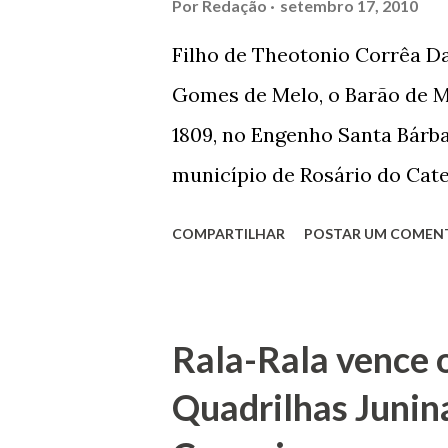
Por
Redação
setembro 17, 2010
contrário de muitos, que re
Filho de Theotonio Corrêa Da
seu passado, orgulhava-se e
Gomes de Melo, o Barão de M
incontáveis vezes que trabal
1809, no Engenho Santa Bárba
normal em trocas de gorjetas 
município de Rosário do Cat
primeira vez com Maria José
COMPARTILHAR
POSTAR UM COMEN
acabou com o falecimento de
O Barão foi acusado e conde
envenenamento. Mas, consegu
Rala-Rala vence 
apontam que alguns parentes
Quadrilhas Junin
apropriar-se da volumosa her