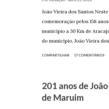
João Vieira dos Santos Nest
comemoração pelos 158 anos 
município a 30 Km de Aracaju
do município, João Vieira dos
Domingos Vieira dos Santos 
COMPARTILHAR
17 COMENTÁRIOS
Maruim, em 18 de setembro de
trilhou por árduos caminhos 
Prefeito de Maruim. Devido a
201 anos de João
se dedicar aos estudos, e en
de Maruim
primeiro plano para auxiliar 
garçon, dono de bar, de arma