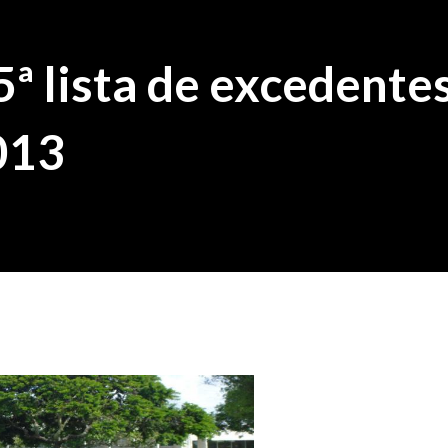
5ª lista de excedente
013