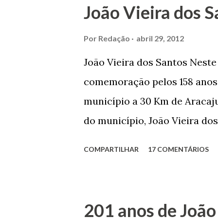
João Vieira dos S
Por
Redação
abril 29, 2012
João Vieira dos Santos Nest
comemoração pelos 158 anos 
município a 30 Km de Aracaju
do município, João Vieira dos
Domingos Vieira dos Santos 
COMPARTILHAR
17 COMENTÁRIOS
Maruim, em 18 de setembro de
trilhou por árduos caminhos 
Prefeito de Maruim. Devido a
201 anos de João
se dedicar aos estudos, e en