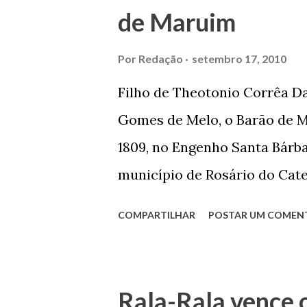
de Maruim
primeiro plano para auxiliar 
garçon, dono de bar, de arma
Por
Redação
setembro 17, 2010
contrário de muitos, que re
Filho de Theotonio Corrêa Da
seu passado, orgulhava-se e
Gomes de Melo, o Barão de M
incontáveis vezes que trabal
1809, no Engenho Santa Bárba
normal em trocas de gorjetas 
município de Rosário do Cat
primeira vez com Maria José
COMPARTILHAR
POSTAR UM COMEN
acabou com o falecimento de
O Barão foi acusado e conde
envenenamento. Mas, consegu
Rala-Rala vence 