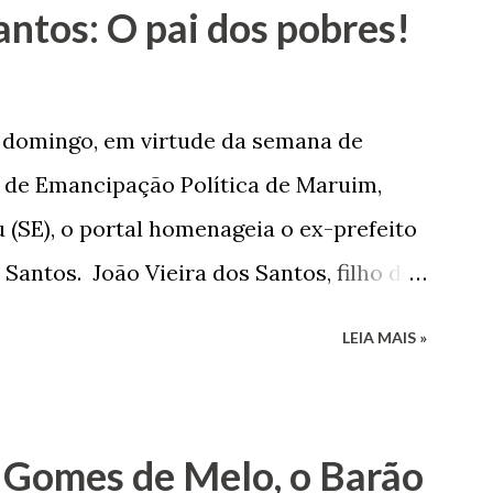
antos: O pai dos pobres!
e domingo, em virtude da semana de
de Emancipação Política de Maruim,
 (SE), o portal homenageia o ex-prefeito
 Santos. João Vieira dos Santos, filho de
e Arlinda Barroso dos Santos, nasceu em
LEIA MAIS »
 1935. De origem humilde, João Vieira,
até chegar, por duas vezes, ao posto de
 sua infância pobre, João Vieira não pôde
 Gomes de Melo, o Barão
tão passou a colocar o trabalho em