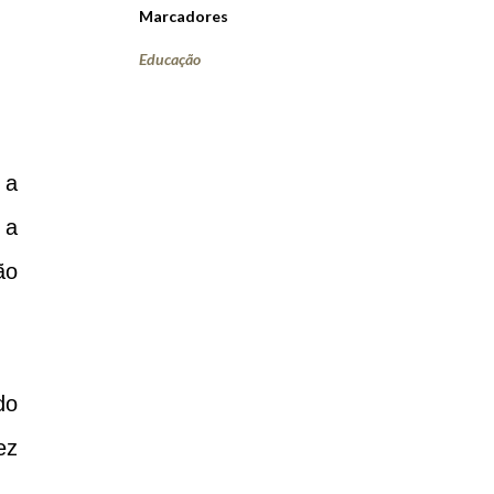
Marcadores
Educação
 a
 a
ão
do
ez