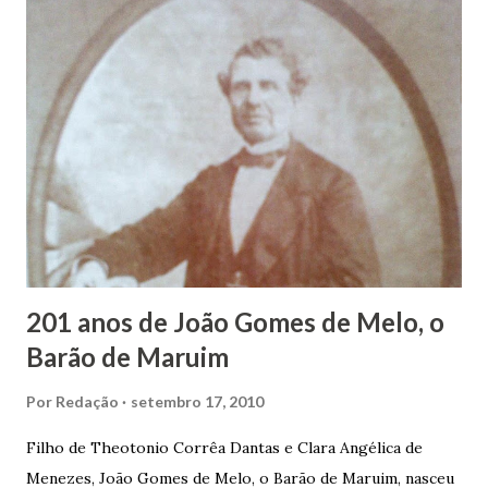
infância pobre, João Vieira não pôde se dedicar aos
estudos, e então passou a colocar o trabalho em primeiro
plano para auxiliar na renda familiar. No comércio foi
garçon, dono de bar, de armarinho e depois de uma
panificação. “Ao contrário de muitos, que renegam suas
raízes e procuram obscurecer seu passado, orgulhava-se
em defender o pão como garçon, tendo incontáveis vezes
que trabalhar copiosamente fora de seu horário normal em
trocas de gorjetas que c...
201 anos de João Gomes de Melo, o
Barão de Maruim
Por
Redação
setembro 17, 2010
Filho de Theotonio Corrêa Dantas e Clara Angélica de
Menezes, João Gomes de Melo, o Barão de Maruim, nasceu