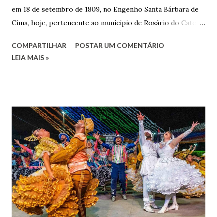
em 18 de setembro de 1809, no Engenho Santa Bárbara de
Cima, hoje, pertencente ao município de Rosário do Catete.
João Gomes de Melo casou-se pela primeira vez com Maria
COMPARTILHAR
POSTAR UM COMENTÁRIO
José de Faro Leitão, porém o casamento acabou com o
LEIA MAIS »
falecimento de sua esposa em 14 de dezembro de 1859. O
Barão foi acusado e condenado pela morte de uma enteada
por envenenamento. Mas, conseguiu provar sua inocência.
Relatos apontam que alguns parentes queriam o seu
indiciamento para apropriar-se da volumosa herança. Em
1862, transferiu-se para o Rio de Janeiro e casou-se com
uma irmã do Visconde de Uruguai. O Barão de Maruim
apresentou uma grande dedicação à atividade agrícola, que
lhe proporcionou uma grande reserva financeira. João
Gomes de Melo mandou construir a Igreja Matriz de Nosso
Senhor Bom Jesus dos Passos, que foi inaugurada em 1862 e
doada ao vigário Pe. José Joaquim de Vasconcelos. A Igreja