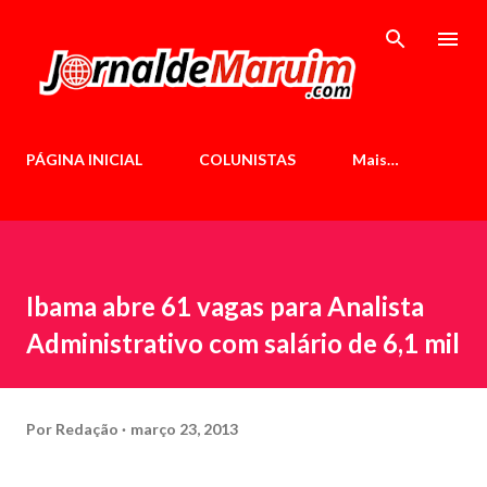
Pular para o conteúdo principal
PÁGINA INICIAL
COLUNISTAS
Mais…
Ibama abre 61 vagas para Analista
Administrativo com salário de 6,1 mil
Por
Redação
março 23, 2013