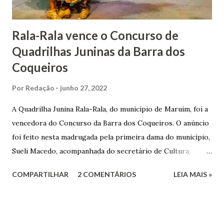
Matriz...
Rala-Rala vence o Concurso de
Quadrilhas Juninas da Barra dos
Coqueiros
Por
Redação
junho 27, 2022
A Quadrilha Junina Rala-Rala, do município de Maruim, foi a
vencedora do Concurso da Barra dos Coqueiros. O anúncio
foi feito nesta madrugada pela primeira dama do município,
Sueli Macedo, acompanhada do secretário de Cultura,
Diego Araújo, do presidente da Comissão julgadora,
COMPARTILHAR
2 COMENTÁRIOS
LEIA MAIS »
Roberto Fernandes dos Santos Júnior, e na presença dos
demais jurados do concurso. E as premiações para a
campeã, vice-campeã e terceira colocada será
respectivamente nos valores de: R$ 3 mil; R$ 1,5 mil e R$ 1