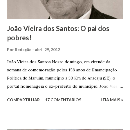
João Vieira dos Santos: O pai dos
pobres!
Por
Redação
abril 29, 2012
João Vieira dos Santos Neste domingo, em virtude da
semana de comemoração pelos 158 anos de Emancipação
Política de Maruim, município a 30 Km de Aracaju (SE), o
portal homenageia o ex-prefeito do município, João Vieira
dos Santos. João Vieira dos Santos, filho de Domingos
COMPARTILHAR
17 COMENTÁRIOS
LEIA MAIS »
Vieira dos Santos e Arlinda Barroso dos Santos, nasceu em
Maruim, em 18 de setembro de 1935. De origem humilde,
João Vieira, trilhou por árduos caminhos até chegar, por
duas vezes, ao posto de Prefeito de Maruim. Devido a sua