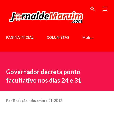
Pular para o conteúdo principal
PÁGINA INICIAL
COLUNISTAS
Mais…
Governador decreta ponto
facultativo nos dias 24 e 31
Por
Redação
dezembro 21, 2012