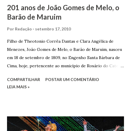
201 anos de João Gomes de Melo, o
Barão de Maruim
Por
Redação
setembro 17, 2010
Filho de Theotonio Corrêa Dantas e Clara Angélica de
Menezes, João Gomes de Melo, o Barão de Maruim, nasceu
em 18 de setembro de 1809, no Engenho Santa Bárbara de
Cima, hoje, pertencente ao município de Rosário do Catete.
João Gomes de Melo casou-se pela primeira vez com Maria
COMPARTILHAR
POSTAR UM COMENTÁRIO
José de Faro Leitão, porém o casamento acabou com o
LEIA MAIS »
falecimento de sua esposa em 14 de dezembro de 1859. O
Barão foi acusado e condenado pela morte de uma enteada
por envenenamento. Mas, conseguiu provar sua inocência.
Relatos apontam que alguns parentes queriam o seu
indiciamento para apropriar-se da volumosa herança. Em