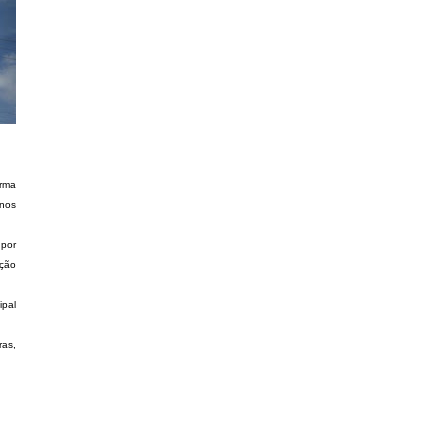
irma
anos
 por
ação
ipal
ras,