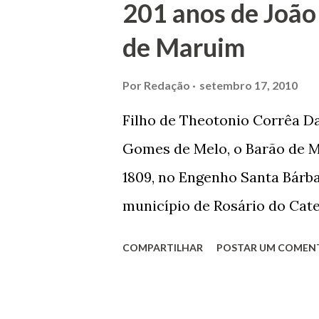
201 anos de João
se dedicar aos estudos, e en
de Maruim
primeiro plano para auxiliar 
garçon, dono de bar, de arma
Por
Redação
setembro 17, 2010
contrário de muitos, que re
Filho de Theotonio Corrêa Da
seu passado, orgulhava-se e
Gomes de Melo, o Barão de M
incontáveis vezes que trabal
1809, no Engenho Santa Bárba
normal em trocas de gorjetas 
município de Rosário do Cat
primeira vez com Maria José
COMPARTILHAR
POSTAR UM COMEN
acabou com o falecimento de
O Barão foi acusado e conde