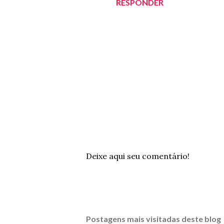
RESPONDER
P
Deixe aqui seu comentário!
o
s
t
a
r
Postagens mais visitadas deste blog
u