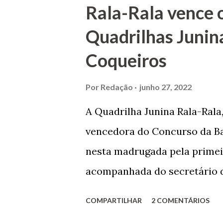
envenenamento. Mas, consegu
Rala-Rala vence 
apontam que alguns parentes
Quadrilhas Junin
apropriar-se da volumosa her
Coqueiros
de Janeiro e casou-se com u
de Maruim apresentou uma gr
Por
Redação
junho 27, 2022
que lhe proporcionou uma gr
A Quadrilha Junina Rala-Rala
Melo mandou construir a Igr
vencedora do Concurso da Bar
dos Passos, que foi inaugurad
nesta madrugada pela primei
Joaquim de Vasconcelos. A Igr
acompanhada do secretário d
da Comissão julgadora, Rober
COMPARTILHAR
2 COMENTÁRIOS
presença dos demais jurados