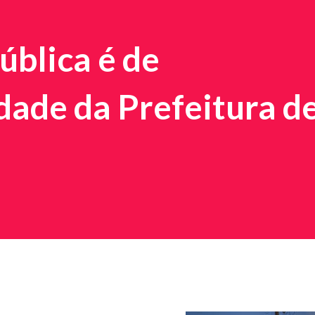
ública é de
dade da Prefeitura d