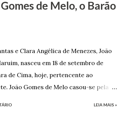
 Gomes de Melo, o Barão
tão passou a colocar o trabalho em
na renda familiar. No comércio foi
rinho e depois de uma panificação. “Ao
negam suas raízes e procuram obscurecer
ntas e Clara Angélica de Menezes, João
m defender o pão como garçon, tendo
aruim, nasceu em 18 de setembro de
har copiosamente fora de seu horário
ra de Cima, hoje, pertencente ao
que c...
ete. João Gomes de Melo casou-se pela
 de Faro Leitão, porém o casamento
TÁRIO
LEIA MAIS »
 sua esposa em 14 de dezembro de 1859.
nado pela morte de uma enteada por