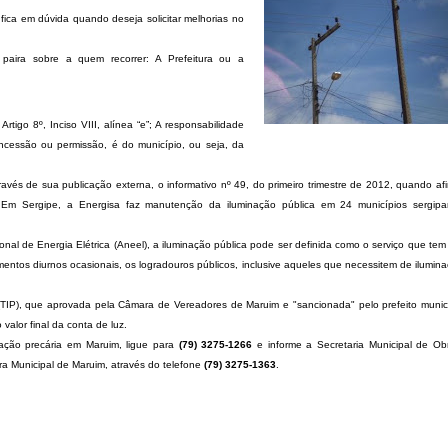
ica em dúvida quando deseja solicitar melhorias no
a paira sobre a quem recorrer: A Prefeitura ou a
igo 8º, Inciso VIII, alínea “e”; A responsabilidade
ncessão ou permissão, é do município, ou seja, da
avés de sua publicação externa, o informativo nº 49, do primeiro trimestre de 2012, quando af
 Em Sergipe, a Energisa faz manutenção da iluminação pública em 24 municípios sergip
l de Energia Elétrica (Aneel), a iluminação pública pode ser definida como o serviço que tem
mentos diurnos ocasionais, os logradouros públicos, inclusive aqueles que necessitem de ilumin
TIP), que aprovada pela Câmara de Vereadores de Maruim e "sancionada" pelo prefeito munic
valor final da conta de luz.
ação precária em Maruim, ligue para
(79) 3275-1266
e informe a Secretaria Municipal de Ob
ra Municipal de Maruim, através do telefone
(79) 3275-1363
.