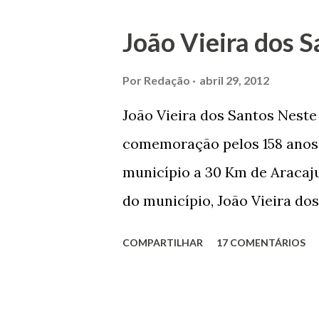
m
c
João Vieira dos S
o
m
e
Por
Redação
abril 29, 2012
n
t
João Vieira dos Santos Nest
á
r
comemoração pelos 158 anos 
i
o
município a 30 Km de Aracaju
do município, João Vieira dos
Domingos Vieira dos Santos 
COMPARTILHAR
17 COMENTÁRIOS
Maruim, em 18 de setembro de
trilhou por árduos caminhos 
Prefeito de Maruim. Devido a