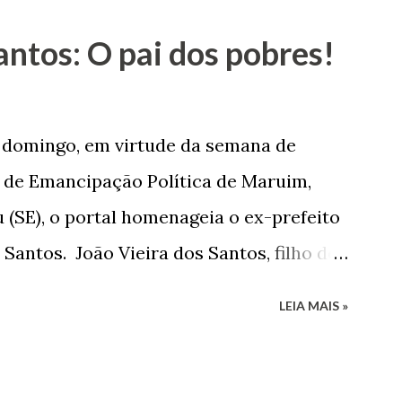
antos: O pai dos pobres!
e domingo, em virtude da semana de
de Emancipação Política de Maruim,
 (SE), o portal homenageia o ex-prefeito
 Santos. João Vieira dos Santos, filho de
e Arlinda Barroso dos Santos, nasceu em
LEIA MAIS »
 1935. De origem humilde, João Vieira,
até chegar, por duas vezes, ao posto de
 sua infância pobre, João Vieira não pôde