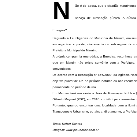
N
ão é de agora, que o cidadão maruinense f
serviço de iluminação pública. A dúvid
Energisa?
Segundo a Lei Orgânica do Município de Maruim, em seu Art
em organizar e prestar, diretamente ou sob regime de co
Prefeitura Municipal de Maruim.
A própria companhia energética, a Energisa, reconhece atr
que em Maruim não existe convênio com a Prefeitura.
conveniados.
De acordo com a Resolução nº 456/2000, da Agência Naciona
objetivo prover de luz, no período noturno ou nos escureci
permanente no período diurno.
Em Maruim, também existe a Taxa de Iluminação Pública (
Gilberto Maynart (PSC), em 2010, contribui para aumentar o 
Portanto, quando encontrar uma localidade com a ilumin
Transportes e Urbanismo, ou ainda, diretamente, a Prefeitu
Texto: Keizer Santos
Imagem: www.ipiauonline.com.br