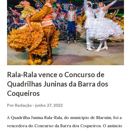
1862, transferiu-se para o Rio de Janeiro e casou-se com
uma irmã do Visconde de Uruguai. O Barão de Maruim
apresentou uma grande dedicação à atividade agrícola, que
lhe proporcionou uma grande reserva financeira. João
Gomes de Melo mandou construir a Igreja Matriz de Nosso
Senhor Bom Jesus dos Passos, que foi inaugurada em 1862 e
doada ao vigário Pe. José Joaquim de Vasconcelos. A Igreja
Matriz...
Rala-Rala vence o Concurso de
Quadrilhas Juninas da Barra dos
Coqueiros
Por
Redação
junho 27, 2022
A Quadrilha Junina Rala-Rala, do município de Maruim, foi a
vencedora do Concurso da Barra dos Coqueiros. O anúncio