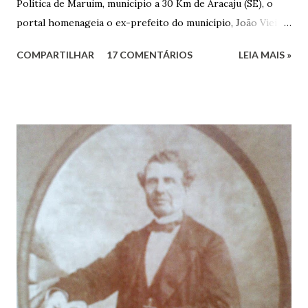
Política de Maruim, município a 30 Km de Aracaju (SE), o
portal homenageia o ex-prefeito do município, João Vieira
dos Santos. João Vieira dos Santos, filho de Domingos
COMPARTILHAR
17 COMENTÁRIOS
LEIA MAIS »
Vieira dos Santos e Arlinda Barroso dos Santos, nasceu em
Maruim, em 18 de setembro de 1935. De origem humilde,
João Vieira, trilhou por árduos caminhos até chegar, por
duas vezes, ao posto de Prefeito de Maruim. Devido a sua
infância pobre, João Vieira não pôde se dedicar aos
estudos, e então passou a colocar o trabalho em primeiro
plano para auxiliar na renda familiar. No comércio foi
garçon, dono de bar, de armarinho e depois de uma
panificação. “Ao contrário de muitos, que renegam suas
raízes e procuram obscurecer seu passado, orgulhava-se
em defender o pão como garçon, tendo incontáveis vezes
que trabalhar copiosamente fora de seu horário normal em
trocas de gorjetas que c...