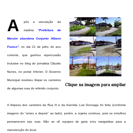
A
pós a veiculação da
matéria
“Prefeitura de
Maruim abandona Conjunto Albano
Franco”
, no dia 21 de julho do ano
corrente, que ganhou repercussão
inclusive no blog do jornalista Cláudio
Nunes, no portal Infonet; O Governo
Municipal resolveu limpar os canteiros
Clique na imagem para ampliar
de algumas ruas do referido conjunto.
A limpeza dos canteiros da Rua H e da Avenida Luiz Gonzaga foi feita (conforme
imagens do "antes e depois" ao lado), porém, a sujeira continua, pois os entulhos
permanecem nas ruas. Não se vê equipes de garis e/ou margaridas para a
manutenção do local.