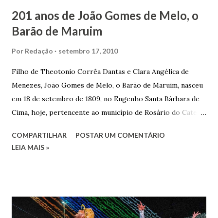
201 anos de João Gomes de Melo, o
Barão de Maruim
Por
Redação
setembro 17, 2010
Filho de Theotonio Corrêa Dantas e Clara Angélica de
Menezes, João Gomes de Melo, o Barão de Maruim, nasceu
em 18 de setembro de 1809, no Engenho Santa Bárbara de
Cima, hoje, pertencente ao município de Rosário do Catete.
João Gomes de Melo casou-se pela primeira vez com Maria
COMPARTILHAR
POSTAR UM COMENTÁRIO
José de Faro Leitão, porém o casamento acabou com o
LEIA MAIS »
falecimento de sua esposa em 14 de dezembro de 1859. O
Barão foi acusado e condenado pela morte de uma enteada
por envenenamento. Mas, conseguiu provar sua inocência.
Relatos apontam que alguns parentes queriam o seu
indiciamento para apropriar-se da volumosa herança. Em